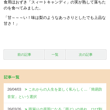
食用ほおずき「スィートキャンディ」の実が熟して落ちた
のを食べてみました。
「甘～～～い！味は梨のようなあっさりとしたでも上品な
甘さ！」
前の記事
一覧
次の記事
記事一覧
26/04/03
これからの人生を楽しく私らしく…「簡易防
音室」という選択
26/03/26
雨漏りの原因になる「雨どいの外れ、ひび割