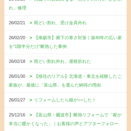
れ」修理
26/02/21
雨どい割れ、受け金具外れ
26/02/20
【南砺市】廊下の寒さ対策｜築40年の広い家
を“1階半分だけ”断熱した事例
26/02/18
雨どい割れ外れ、屋根折れた
26/01/30
【移住のリアル】北海道・東北を経験したご
家族が、最後に「富山県」を選んだ納得の理由
26/01/27
リフォームしたら娘が○○した！
25/12/16
【富山県・礪波市】断熱リフォームで「家が
本当に暖かくなった」｜お客様の声とアフターフォロー