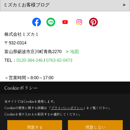
株式会社ミズカミ
〒932-0314
富山県砺波市庄川町青島2270
地図
TEL：
0120-384-246
/
0763-82-0473
＜営業時間＞8:00～17:00
＜定休日＞水曜日・祝日
Cookieポリシー
当サイトではCookieを使用します。
Cookieの使用に関する詳細は 「
プライバシーポリシー
」をご覧ください。
Copyright (c) mizukami. All Rights Reserved.
Cookieを受け入れるか拒否するか選択してください。
同意する
同意しない