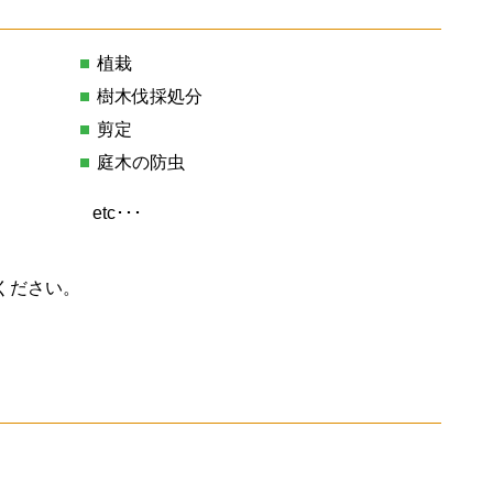
植栽
樹木伐採処分
剪定
庭木の防虫
etc･･･
ください。