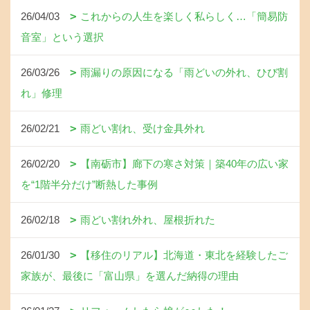
26/04/03
これからの人生を楽しく私らしく…「簡易防
音室」という選択
26/03/26
雨漏りの原因になる「雨どいの外れ、ひび割
れ」修理
26/02/21
雨どい割れ、受け金具外れ
26/02/20
【南砺市】廊下の寒さ対策｜築40年の広い家
を“1階半分だけ”断熱した事例
26/02/18
雨どい割れ外れ、屋根折れた
26/01/30
【移住のリアル】北海道・東北を経験したご
家族が、最後に「富山県」を選んだ納得の理由