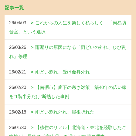
記事一覧
26/04/03
これからの人生を楽しく私らしく…「簡易防
音室」という選択
26/03/26
雨漏りの原因になる「雨どいの外れ、ひび割
れ」修理
26/02/21
雨どい割れ、受け金具外れ
26/02/20
【南砺市】廊下の寒さ対策｜築40年の広い家
を“1階半分だけ”断熱した事例
26/02/18
雨どい割れ外れ、屋根折れた
26/01/30
【移住のリアル】北海道・東北を経験したご