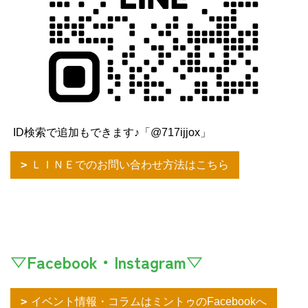
ID検索で追加もできます♪「@717ijjox」
ＬＩＮＥでのお問い合わせ方法はこちら
▽Facebook・Instagram▽
イベント情報・コラムはミントゥのFacebookへ