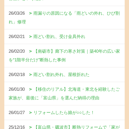
26/03/26
雨漏りの原因になる「雨どいの外れ、ひび割
れ」修理
26/02/21
雨どい割れ、受け金具外れ
26/02/20
【南砺市】廊下の寒さ対策｜築40年の広い家
を“1階半分だけ”断熱した事例
26/02/18
雨どい割れ外れ、屋根折れた
26/01/30
【移住のリアル】北海道・東北を経験したご
家族が、最後に「富山県」を選んだ納得の理由
26/01/27
リフォームしたら娘が○○した！
25/12/16
【富山県・礪波市】断熱リフォームで「家が