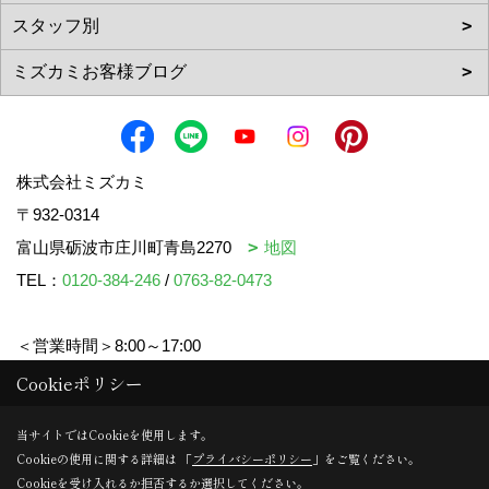
株式会社ミズカミ
〒932-0314
富山県砺波市庄川町青島2270
地図
TEL：
0120-384-246
/
0763-82-0473
＜営業時間＞8:00～17:00
＜定休日＞水曜日・祝日
Cookieポリシー
当サイトではCookieを使用します。
Cookieの使用に関する詳細は 「
プライバシーポリシー
」をご覧ください。
Copyright (c) mizukami. All Rights Reserved.
Cookieを受け入れるか拒否するか選択してください。