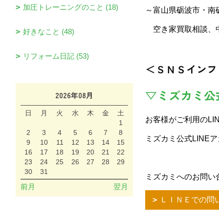
加圧トレーニングのこと (18)
～富山県砺波市・南
空き家買取相談、中
好きなこと (48)
リフォーム日記 (53)
＜ＳＮＳインフ
▽ミズカミ公
2026年08月
日
月
火
水
木
金
土
お客様がご利用のLI
1
2
3
4
5
6
7
8
ミズカミ公式LINE
9
10
11
12
13
14
15
16
17
18
19
20
21
22
23
24
25
26
27
28
29
30
31
ミズカミへのお問い
前月
翌月
ＬＩＮＥでの問