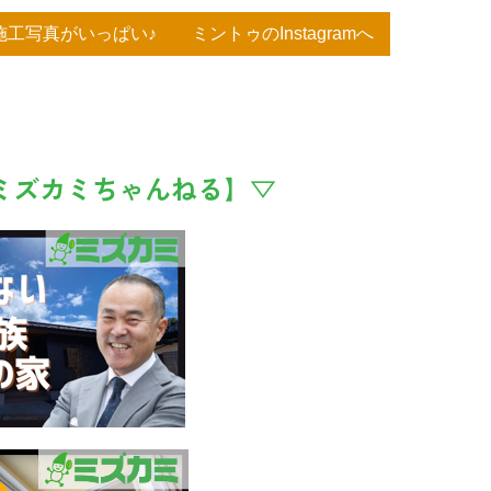
工写真がいっぱい♪ ミントゥのInstagramへ
e【ミズカミちゃんねる】▽