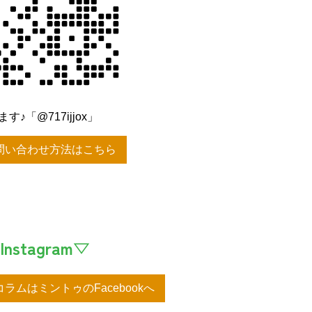
♪「@717ijjox」
問い合わせ方法はこちら
Instagram▽
ラムはミントゥのFacebookへ