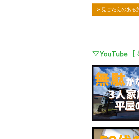
見ごたえのある施
▽YouTub