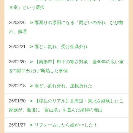
音室」という選択
26/03/26
雨漏りの原因になる「雨どいの外れ、ひび割
れ」修理
26/02/21
雨どい割れ、受け金具外れ
26/02/20
【南砺市】廊下の寒さ対策｜築40年の広い家
を“1階半分だけ”断熱した事例
26/02/18
雨どい割れ外れ、屋根折れた
26/01/30
【移住のリアル】北海道・東北を経験したご
家族が、最後に「富山県」を選んだ納得の理由
26/01/27
リフォームしたら娘が○○した！