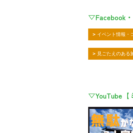
▽Facebook・
イベント情報・コ
見ごたえのある施
▽YouTub