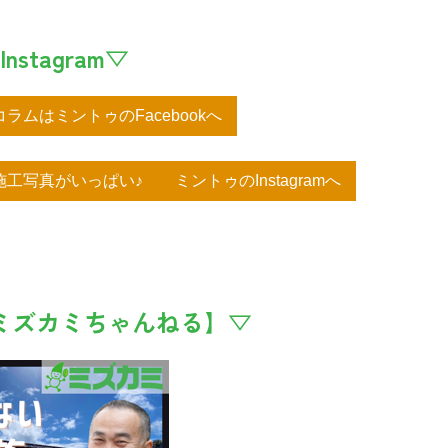
Instagram▽
ラムはミントゥのFacebookへ
工写真がいっぱい♪ ミントゥのInstagramへ
e【ミズカミちゃんねる】▽