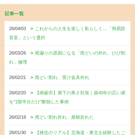
記事一覧
26/04/03
これからの人生を楽しく私らしく…「簡易防
音室」という選択
26/03/26
雨漏りの原因になる「雨どいの外れ、ひび割
れ」修理
26/02/21
雨どい割れ、受け金具外れ
26/02/20
【南砺市】廊下の寒さ対策｜築40年の広い家
を“1階半分だけ”断熱した事例
26/02/18
雨どい割れ外れ、屋根折れた
26/01/30
【移住のリアル】北海道・東北を経験したご