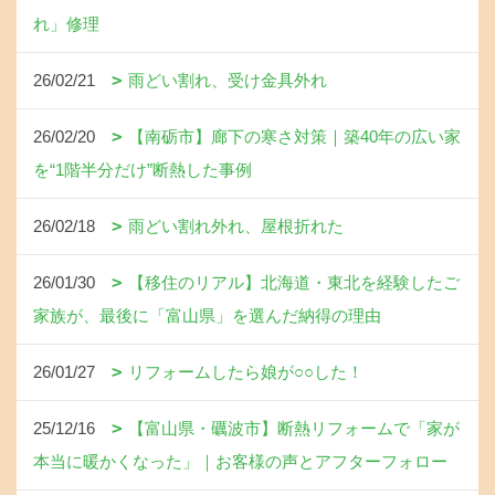
れ」修理
26/02/21
雨どい割れ、受け金具外れ
26/02/20
【南砺市】廊下の寒さ対策｜築40年の広い家
を“1階半分だけ”断熱した事例
26/02/18
雨どい割れ外れ、屋根折れた
26/01/30
【移住のリアル】北海道・東北を経験したご
家族が、最後に「富山県」を選んだ納得の理由
26/01/27
リフォームしたら娘が○○した！
25/12/16
【富山県・礪波市】断熱リフォームで「家が
本当に暖かくなった」｜お客様の声とアフターフォロー