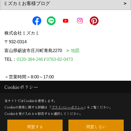
株式会社ミズカミ
〒932-0314
富山県砺波市庄川町青島2270
地図
TEL：
0120-384-246
/
0763-82-0473
＜営業時間＞8:00～17:00
＜定休日＞水曜日・祝日
Cookieポリシー
当サイトではCookieを使用します。
Cookieの使用に関する詳細は 「
プライバシーポリシー
」をご覧ください。
Copyright (c) mizukami. All Rights Reserved.
Cookieを受け入れるか拒否するか選択してください。
同意する
同意しない