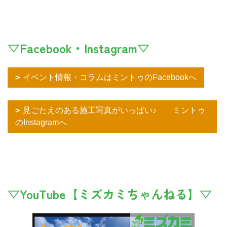
▽Facebook・Instagram▽
イベント情報・コラムはミントゥのFacebookへ
見ごたえのある施工写真がいっぱい♪ ミントゥ
のInstagramへ
▽YouTube【ミズカミちゃんねる】▽