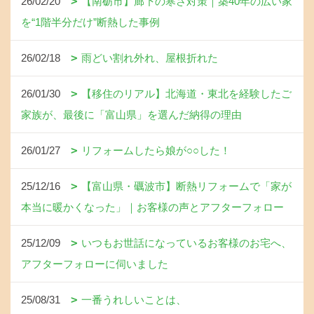
26/02/20
【南砺市】廊下の寒さ対策｜築40年の広い家
を“1階半分だけ”断熱した事例
26/02/18
雨どい割れ外れ、屋根折れた
26/01/30
【移住のリアル】北海道・東北を経験したご
家族が、最後に「富山県」を選んだ納得の理由
26/01/27
リフォームしたら娘が○○した！
25/12/16
【富山県・礪波市】断熱リフォームで「家が
本当に暖かくなった」｜お客様の声とアフターフォロー
25/12/09
いつもお世話になっているお客様のお宅へ、
アフターフォローに伺いました
25/08/31
一番うれしいことは、