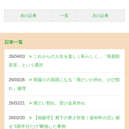
前の記事
一覧
次の記事
記事一覧
26/04/03
これからの人生を楽しく私らしく…「簡易防
音室」という選択
26/03/26
雨漏りの原因になる「雨どいの外れ、ひび割
れ」修理
26/02/21
雨どい割れ、受け金具外れ
26/02/20
【南砺市】廊下の寒さ対策｜築40年の広い家
を“1階半分だけ”断熱した事例