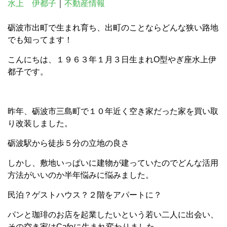
水上 伊都子
｜
不動産情報
砺波市出町で生まれ育ち、出町のことならどんな狭い路地
でも知ってます！
こんにちは、１９６３年１月３日生まれO型やぎ座水上伊
都子です。
昨年、砺波市三島町で１０年近く空き家だった家を買い取
り改装しました。
砺波駅から徒歩５分の立地の良さ
しかし、敷地いっぱいに建物が建っていたのでどんな活用
方法がいいのか半年悩みに悩みました。
民泊？ゲストハウス？２階をアパートに？
パンと珈琲のお店を起業したいという若い二人に出会い、
その空き家はCafeに生まれ変わりました。