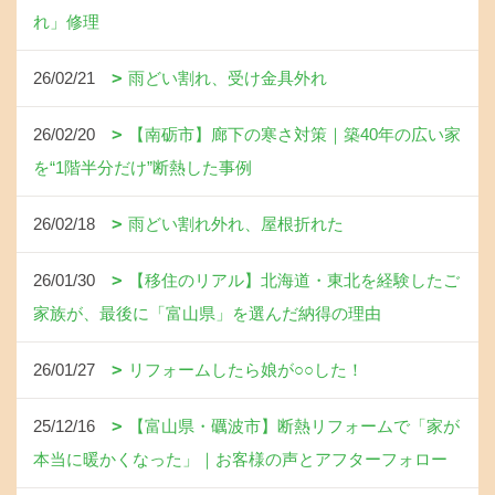
れ」修理
26/02/21
雨どい割れ、受け金具外れ
26/02/20
【南砺市】廊下の寒さ対策｜築40年の広い家
を“1階半分だけ”断熱した事例
26/02/18
雨どい割れ外れ、屋根折れた
26/01/30
【移住のリアル】北海道・東北を経験したご
家族が、最後に「富山県」を選んだ納得の理由
26/01/27
リフォームしたら娘が○○した！
25/12/16
【富山県・礪波市】断熱リフォームで「家が
本当に暖かくなった」｜お客様の声とアフターフォロー