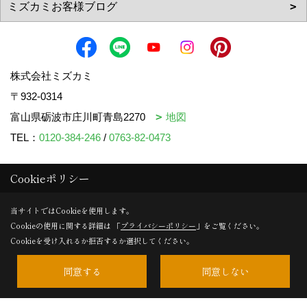
株式会社ミズカミ
〒932-0314
富山県砺波市庄川町青島2270
地図
TEL：
0120-384-246
/
0763-82-0473
Cookieポリシー
＜営業時間＞8:00～17:00
＜定休日＞水曜日・祝日
当サイトではCookieを使用します。
Cookieの使用に関する詳細は 「
プライバシーポリシー
」をご覧ください。
Cookieを受け入れるか拒否するか選択してください。
Copyright (c) mizukami. All Rights Reserved.
同意する
同意しない