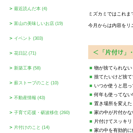
最近読んだ本 (4)
ミズカミではこれま
富山の美味しいお店 (19)
今月からは内容をリ
イベント (303)
＜「片付け」
花日記 (71)
新築工事 (58)
物が捨てられない
捨てたいけど捨て
薪ストーブのこと (10)
いつか使うと思っ
何年も使ってない
不動産情報 (43)
置き場所を変えた
子育て応援・砺波移住 (260)
家の中が片付かな
片付けてスッキリ
片付けのこと (14)
家の中を有効的に