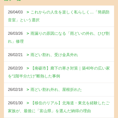
26/04/03
これからの人生を楽しく私らしく…「簡易防
音室」という選択
26/03/26
雨漏りの原因になる「雨どいの外れ、ひび割
れ」修理
26/02/21
雨どい割れ、受け金具外れ
26/02/20
【南砺市】廊下の寒さ対策｜築40年の広い家
を“1階半分だけ”断熱した事例
26/02/18
雨どい割れ外れ、屋根折れた
26/01/30
【移住のリアル】北海道・東北を経験したご
家族が、最後に「富山県」を選んだ納得の理由