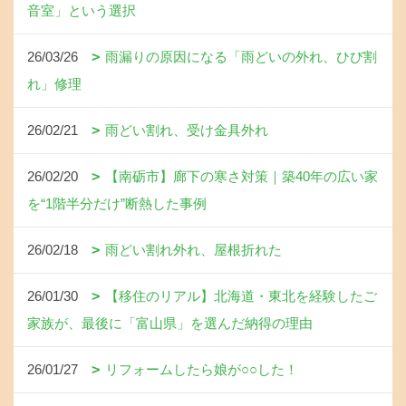
音室」という選択
26/03/26
雨漏りの原因になる「雨どいの外れ、ひび割
れ」修理
26/02/21
雨どい割れ、受け金具外れ
26/02/20
【南砺市】廊下の寒さ対策｜築40年の広い家
を“1階半分だけ”断熱した事例
26/02/18
雨どい割れ外れ、屋根折れた
26/01/30
【移住のリアル】北海道・東北を経験したご
家族が、最後に「富山県」を選んだ納得の理由
26/01/27
リフォームしたら娘が○○した！