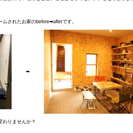
されたお家のbefore➡afterです。
➡
変わりませんか？