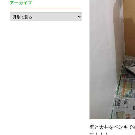
アーカイブ
壁と天井をペンキで
す！！！