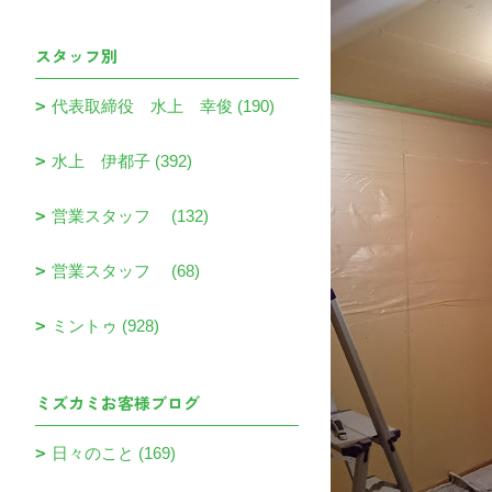
スタッフ別
代表取締役 水上 幸俊 (190)
水上 伊都子 (392)
営業スタッフ (132)
営業スタッフ (68)
ミントゥ (928)
ミズカミお客様ブログ
日々のこと (169)