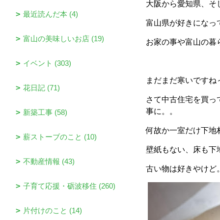
大阪から愛知県、そ
最近読んだ本 (4)
富山県が好きになっ
富山の美味しいお店 (19)
お家の事や富山の暮
イベント (303)
まだまだ寒いですね
花日記 (71)
さて中古住宅を買っ
事に。。
新築工事 (58)
何故か一室だけ下地
薪ストーブのこと (10)
壁紙もない、床も下
不動産情報 (43)
古い物は好きやけど
子育て応援・砺波移住 (260)
片付けのこと (14)