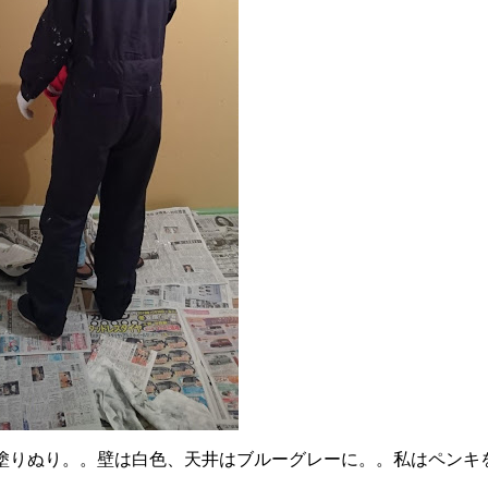
塗りぬり。。壁は白色、天井はブルーグレーに。。私はペンキ