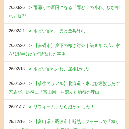
26/03/26
雨漏りの原因になる「雨どいの外れ、ひび割
れ」修理
26/02/21
雨どい割れ、受け金具外れ
26/02/20
【南砺市】廊下の寒さ対策｜築40年の広い家
を“1階半分だけ”断熱した事例
26/02/18
雨どい割れ外れ、屋根折れた
26/01/30
【移住のリアル】北海道・東北を経験したご
家族が、最後に「富山県」を選んだ納得の理由
26/01/27
リフォームしたら娘が○○した！
25/12/16
【富山県・礪波市】断熱リフォームで「家が