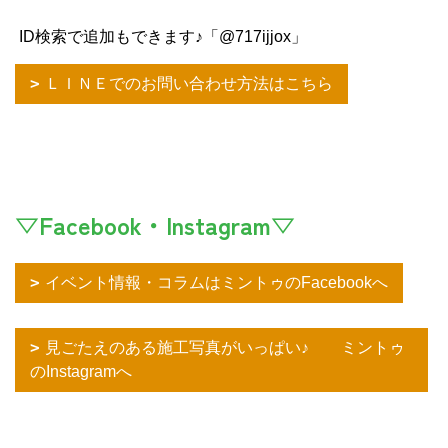
ID検索で追加もできます♪「@717ijjox」
ＬＩＮＥでのお問い合わせ方法はこちら
▽Facebook・Instagram▽
イベント情報・コラムはミントゥのFacebookへ
見ごたえのある施工写真がいっぱい♪ ミントゥ
のInstagramへ