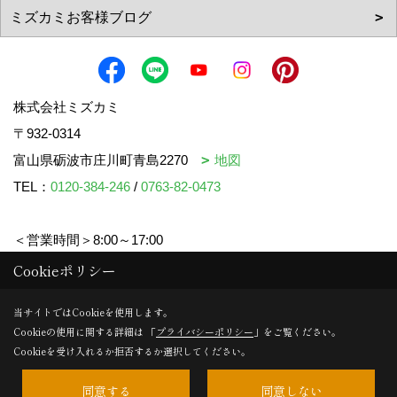
株式会社ミズカミ
〒932-0314
富山県砺波市庄川町青島2270
地図
TEL：
0120-384-246
/
0763-82-0473
＜営業時間＞8:00～17:00
＜定休日＞水曜日・祝日
Cookieポリシー
当サイトではCookieを使用します。
Cookieの使用に関する詳細は 「
プライバシーポリシー
」をご覧ください。
Copyright (c) mizukami. All Rights Reserved.
Cookieを受け入れるか拒否するか選択してください。
同意する
同意しない