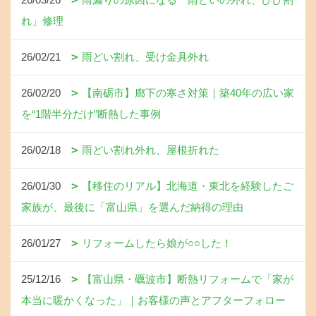
れ」修理
26/02/21
雨どい割れ、受け金具外れ
26/02/20
【南砺市】廊下の寒さ対策｜築40年の広い家
を“1階半分だけ”断熱した事例
26/02/18
雨どい割れ外れ、屋根折れた
26/01/30
【移住のリアル】北海道・東北を経験したご
家族が、最後に「富山県」を選んだ納得の理由
26/01/27
リフォームしたら娘が○○した！
25/12/16
【富山県・礪波市】断熱リフォームで「家が
本当に暖かくなった」｜お客様の声とアフターフォロー