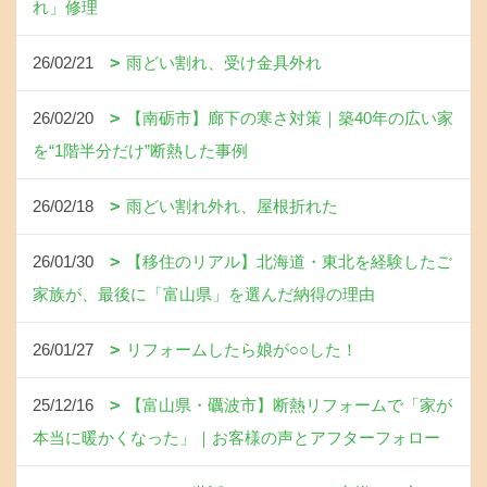
れ」修理
26/02/21
雨どい割れ、受け金具外れ
26/02/20
【南砺市】廊下の寒さ対策｜築40年の広い家
を“1階半分だけ”断熱した事例
26/02/18
雨どい割れ外れ、屋根折れた
26/01/30
【移住のリアル】北海道・東北を経験したご
家族が、最後に「富山県」を選んだ納得の理由
26/01/27
リフォームしたら娘が○○した！
25/12/16
【富山県・礪波市】断熱リフォームで「家が
本当に暖かくなった」｜お客様の声とアフターフォロー