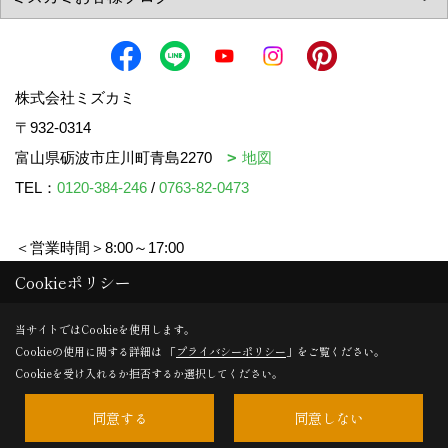
株式会社ミズカミ
〒932-0314
富山県砺波市庄川町青島2270
地図
TEL：
0120-384-246
/
0763-82-0473
＜営業時間＞8:00～17:00
＜定休日＞水曜日・祝日
Cookieポリシー
当サイトではCookieを使用します。
Cookieの使用に関する詳細は 「
プライバシーポリシー
」をご覧ください。
Copyright (c) mizukami. All Rights Reserved.
Cookieを受け入れるか拒否するか選択してください。
同意する
同意しない