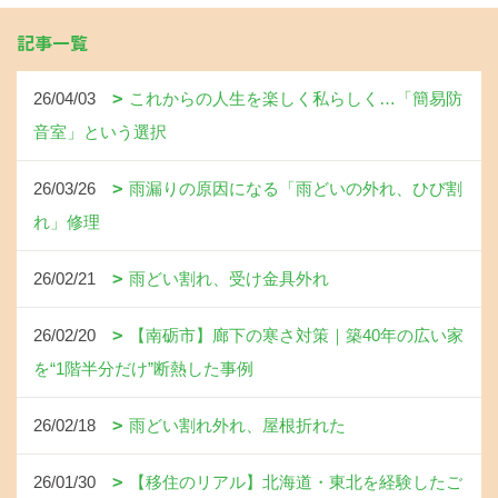
記事一覧
26/04/03
これからの人生を楽しく私らしく…「簡易防
音室」という選択
26/03/26
雨漏りの原因になる「雨どいの外れ、ひび割
れ」修理
26/02/21
雨どい割れ、受け金具外れ
26/02/20
【南砺市】廊下の寒さ対策｜築40年の広い家
を“1階半分だけ”断熱した事例
26/02/18
雨どい割れ外れ、屋根折れた
26/01/30
【移住のリアル】北海道・東北を経験したご