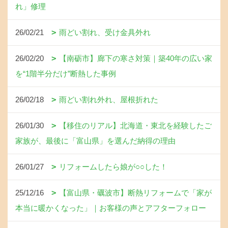
れ」修理
26/02/21
雨どい割れ、受け金具外れ
26/02/20
【南砺市】廊下の寒さ対策｜築40年の広い家
を“1階半分だけ”断熱した事例
26/02/18
雨どい割れ外れ、屋根折れた
26/01/30
【移住のリアル】北海道・東北を経験したご
家族が、最後に「富山県」を選んだ納得の理由
26/01/27
リフォームしたら娘が○○した！
25/12/16
【富山県・礪波市】断熱リフォームで「家が
本当に暖かくなった」｜お客様の声とアフターフォロー