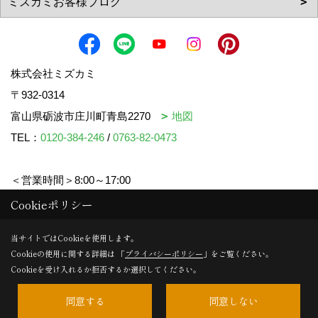
株式会社ミズカミ
〒932-0314
富山県砺波市庄川町青島2270
地図
TEL：
0120-384-246
/
0763-82-0473
＜営業時間＞8:00～17:00
＜定休日＞水曜日・祝日
Cookieポリシー
当サイトではCookieを使用します。
Cookieの使用に関する詳細は 「
プライバシーポリシー
」をご覧ください。
Copyright (c) mizukami. All Rights Reserved.
Cookieを受け入れるか拒否するか選択してください。
同意する
同意しない