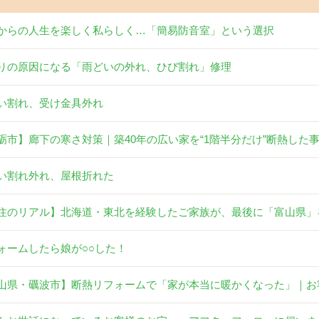
からの人生を楽しく私らしく…「簡易防音室」という選択
りの原因になる「雨どいの外れ、ひび割れ」修理
い割れ、受け金具外れ
砺市】廊下の寒さ対策｜築40年の広い家を“1階半分だけ”断熱した
い割れ外れ、屋根折れた
住のリアル】北海道・東北を経験したご家族が、最後に「富山県」
ォームしたら娘が○○した！
山県・礪波市】断熱リフォームで「家が本当に暖かくなった」｜お