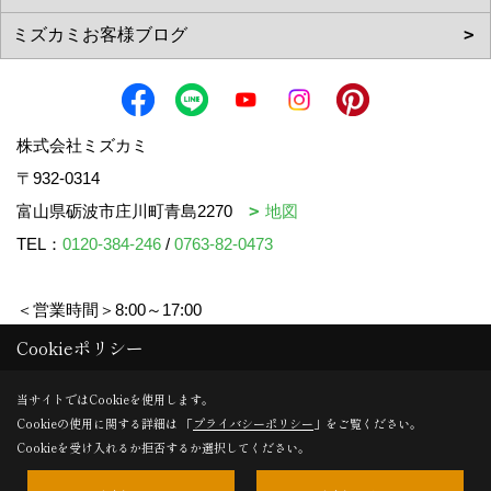
株式会社ミズカミ
〒932-0314
富山県砺波市庄川町青島2270
地図
TEL：
0120-384-246
/
0763-82-0473
＜営業時間＞8:00～17:00
＜定休日＞水曜日・祝日
Cookieポリシー
当サイトではCookieを使用します。
Cookieの使用に関する詳細は 「
プライバシーポリシー
」をご覧ください。
Copyright (c) mizukami. All Rights Reserved.
Cookieを受け入れるか拒否するか選択してください。