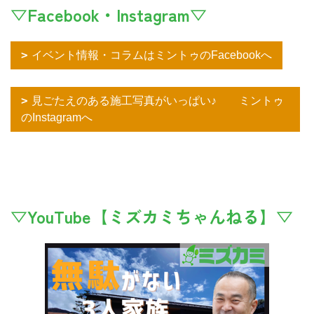
▽Facebook・Instagram▽
イベント情報・コラムはミントゥのFacebookへ
見ごたえのある施工写真がいっぱい♪ ミントゥ
のInstagramへ
▽YouTube【ミズカミちゃんねる】▽