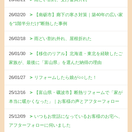
26/02/20
【南砺市】廊下の寒さ対策｜築40年の広い家
を“1階半分だけ”断熱した事例
26/02/18
雨どい割れ外れ、屋根折れた
26/01/30
【移住のリアル】北海道・東北を経験したご
家族が、最後に「富山県」を選んだ納得の理由
26/01/27
リフォームしたら娘が○○した！
25/12/16
【富山県・礪波市】断熱リフォームで「家が
本当に暖かくなった」｜お客様の声とアフターフォロー
25/12/09
いつもお世話になっているお客様のお宅へ、
アフターフォローに伺いました