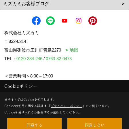
株式会社ミズカミ
〒932-0314
富山県砺波市庄川町青島2270
地図
TEL：
0120-384-246
/
0763-82-0473
＜営業時間＞8:00～17:00
＜定休日＞水曜日・祝日
Cookieポリシー
当サイトではCookieを使用します。
Cookieの使用に関する詳細は 「
プライバシーポリシー
」をご覧ください。
Copyright (c) mizukami. All Rights Reserved.
Cookieを受け入れるか拒否するか選択してください。
同意する
同意しない