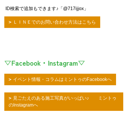
ID検索で追加もできます♪「@717ijjox」
ＬＩＮＥでのお問い合わせ方法はこちら
▽Facebook・Instagram▽
イベント情報・コラムはミントゥのFacebookへ
見ごたえのある施工写真がいっぱい♪ ミントゥ
のInstagramへ