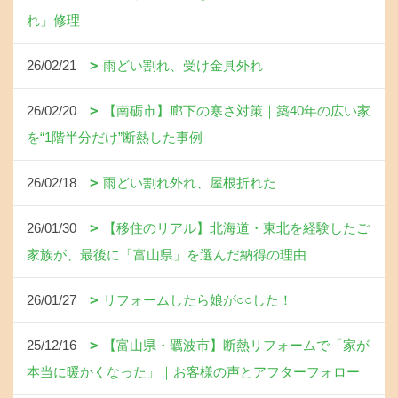
れ」修理
26/02/21
雨どい割れ、受け金具外れ
26/02/20
【南砺市】廊下の寒さ対策｜築40年の広い家
を“1階半分だけ”断熱した事例
26/02/18
雨どい割れ外れ、屋根折れた
26/01/30
【移住のリアル】北海道・東北を経験したご
家族が、最後に「富山県」を選んだ納得の理由
26/01/27
リフォームしたら娘が○○した！
25/12/16
【富山県・礪波市】断熱リフォームで「家が
本当に暖かくなった」｜お客様の声とアフターフォロー