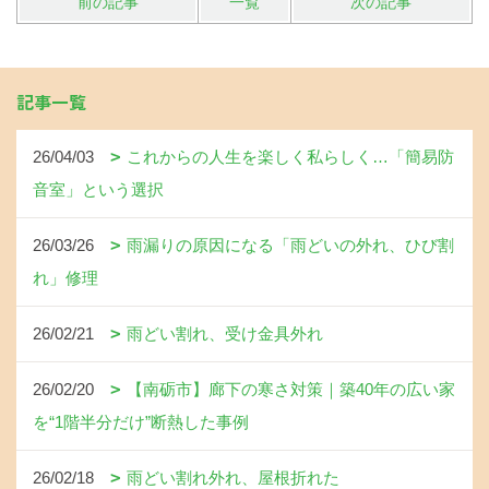
前の記事
一覧
次の記事
記事一覧
26/04/03
これからの人生を楽しく私らしく…「簡易防
音室」という選択
26/03/26
雨漏りの原因になる「雨どいの外れ、ひび割
れ」修理
26/02/21
雨どい割れ、受け金具外れ
26/02/20
【南砺市】廊下の寒さ対策｜築40年の広い家
を“1階半分だけ”断熱した事例
26/02/18
雨どい割れ外れ、屋根折れた