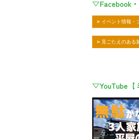
▽Facebook・
イベント情報・コ
見ごたえのある施
▽YouTub