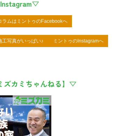
Instagram▽
ラムはミントゥのFacebookへ
工写真がいっぱい♪ ミントゥのInstagramへ
e【ミズカミちゃんねる】▽