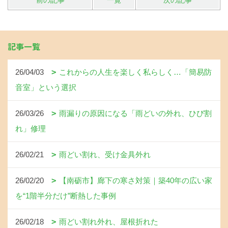
前の記事
一覧
次の記事
記事一覧
26/04/03
これからの人生を楽しく私らしく…「簡易防
音室」という選択
26/03/26
雨漏りの原因になる「雨どいの外れ、ひび割
れ」修理
26/02/21
雨どい割れ、受け金具外れ
26/02/20
【南砺市】廊下の寒さ対策｜築40年の広い家
を“1階半分だけ”断熱した事例
26/02/18
雨どい割れ外れ、屋根折れた