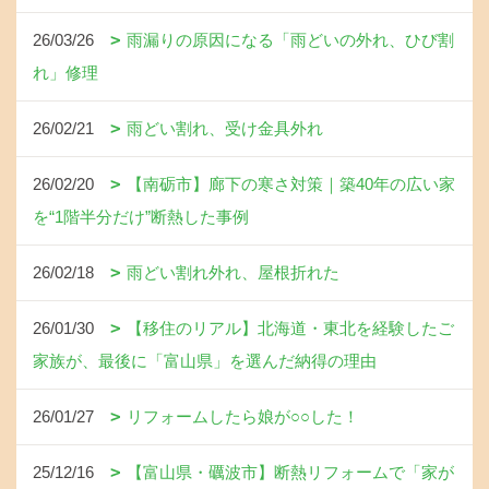
26/03/26
雨漏りの原因になる「雨どいの外れ、ひび割
れ」修理
26/02/21
雨どい割れ、受け金具外れ
26/02/20
【南砺市】廊下の寒さ対策｜築40年の広い家
を“1階半分だけ”断熱した事例
26/02/18
雨どい割れ外れ、屋根折れた
26/01/30
【移住のリアル】北海道・東北を経験したご
家族が、最後に「富山県」を選んだ納得の理由
26/01/27
リフォームしたら娘が○○した！
25/12/16
【富山県・礪波市】断熱リフォームで「家が