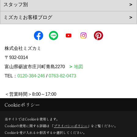
株式会社ミズカミ
〒932-0314
富山県砺波市庄川町青島2270
地図
TEL：
0120-384-246
/
0763-82-0473
＜営業時間＞8:00～17:00
＜定休日＞水曜日・祝日
Cookieポリシー
当サイトではCookieを使用します。
Cookieの使用に関する詳細は 「
プライバシーポリシー
」をご覧ください。
Copyright (c) mizukami. All Rights Reserved.
Cookieを受け入れるか拒否するか選択してください。