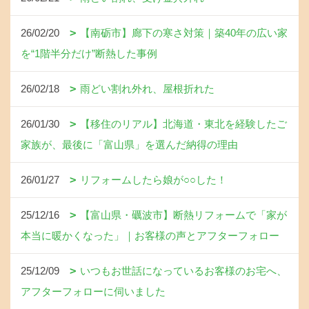
26/02/20
【南砺市】廊下の寒さ対策｜築40年の広い家
を“1階半分だけ”断熱した事例
26/02/18
雨どい割れ外れ、屋根折れた
26/01/30
【移住のリアル】北海道・東北を経験したご
家族が、最後に「富山県」を選んだ納得の理由
26/01/27
リフォームしたら娘が○○した！
25/12/16
【富山県・礪波市】断熱リフォームで「家が
本当に暖かくなった」｜お客様の声とアフターフォロー
25/12/09
いつもお世話になっているお客様のお宅へ、
アフターフォローに伺いました