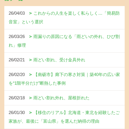
26/04/03
これからの人生を楽しく私らしく…「簡易防
音室」という選択
26/03/26
雨漏りの原因になる「雨どいの外れ、ひび割
れ」修理
26/02/21
雨どい割れ、受け金具外れ
26/02/20
【南砺市】廊下の寒さ対策｜築40年の広い家
を“1階半分だけ”断熱した事例
26/02/18
雨どい割れ外れ、屋根折れた
26/01/30
【移住のリアル】北海道・東北を経験したご
家族が、最後に「富山県」を選んだ納得の理由