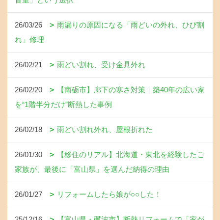
26/03/26
雨漏りの原因になる「雨どいの外れ、ひび割
れ」修理
26/02/21
雨どい割れ、受け金具外れ
26/02/20
【南砺市】廊下の寒さ対策｜築40年の広い家
を“1階半分だけ”断熱した事例
26/02/18
雨どい割れ外れ、屋根折れた
26/01/30
【移住のリアル】北海道・東北を経験したご
家族が、最後に「富山県」を選んだ納得の理由
26/01/27
リフォームしたら娘が○○した！
25/12/16
【富山県・礪波市】断熱リフォームで「家が