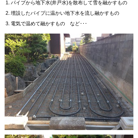
パイプから地下水(井戸水)を散布して雪を融かすもの
埋設したパイプに温かい地下水を流し融かすもの
電気で温めて融かすもの など･･･