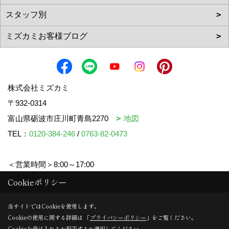
株式会社ミズカミ
〒932-0314
富山県砺波市庄川町青島2270
地図
TEL：
0120-384-246
/
0763-82-0473
＜営業時間＞8:00～17:00
＜定休日＞水曜日・祝日
Cookieポリシー
当サイトではCookieを使用します。
Cookieの使用に関する詳細は 「
プライバシーポリシー
」をご覧ください。
Copyright (c) mizukami. All Rights Reserved.
Cookieを受け入れるか拒否するか選択してください。