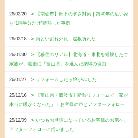
26/02/20
【南砺市】廊下の寒さ対策｜築40年の広い家
を“1階半分だけ”断熱した事例
26/02/18
雨どい割れ外れ、屋根折れた
26/01/30
【移住のリアル】北海道・東北を経験したご
家族が、最後に「富山県」を選んだ納得の理由
26/01/27
リフォームしたら娘が○○した！
25/12/16
【富山県・礪波市】断熱リフォームで「家が
本当に暖かくなった」｜お客様の声とアフターフォロー
25/12/09
いつもお世話になっているお客様のお宅へ、
アフターフォローに伺いました