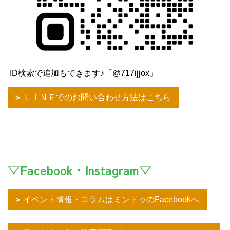
ID検索で追加もできます♪「@717ijjox」
ＬＩＮＥでのお問い合わせ方法はこちら
▽Facebook・Instagram▽
イベント情報・コラムはミントゥのFacebookへ