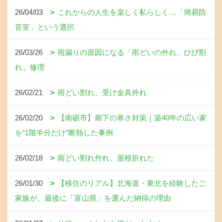
26/04/03
これからの人生を楽しく私らしく…「簡易防
音室」という選択
26/03/26
雨漏りの原因になる「雨どいの外れ、ひび割
れ」修理
26/02/21
雨どい割れ、受け金具外れ
26/02/20
【南砺市】廊下の寒さ対策｜築40年の広い家
を“1階半分だけ”断熱した事例
26/02/18
雨どい割れ外れ、屋根折れた
26/01/30
【移住のリアル】北海道・東北を経験したご
家族が、最後に「富山県」を選んだ納得の理由