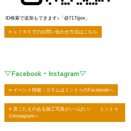
ID検索で追加もできます♪「@717ijjox」
ＬＩＮＥでのお問い合わせ方法はこちら
▽Facebook・Instagram▽
イベント情報・コラムはミントゥのFacebookへ
見ごたえのある施工写真がいっぱい♪ ミントゥ
のInstagramへ