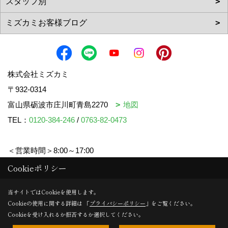
株式会社ミズカミ
〒932-0314
富山県砺波市庄川町青島2270
地図
TEL：
0120-384-246
/
0763-82-0473
＜営業時間＞8:00～17:00
＜定休日＞水曜日・祝日
Cookieポリシー
当サイトではCookieを使用します。
Cookieの使用に関する詳細は 「
プライバシーポリシー
」をご覧ください。
Copyright (c) mizukami. All Rights Reserved.
Cookieを受け入れるか拒否するか選択してください。