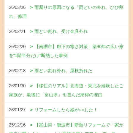
26/03/26
雨漏りの原因になる「雨どいの外れ、ひび割
れ」修理
26/02/21
雨どい割れ、受け金具外れ
26/02/20
【南砺市】廊下の寒さ対策｜築40年の広い家
を“1階半分だけ”断熱した事例
26/02/18
雨どい割れ外れ、屋根折れた
26/01/30
【移住のリアル】北海道・東北を経験したご
家族が、最後に「富山県」を選んだ納得の理由
26/01/27
リフォームしたら娘が○○した！
25/12/16
【富山県・礪波市】断熱リフォームで「家が