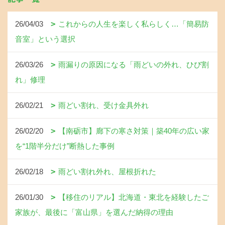
26/04/03
これからの人生を楽しく私らしく…「簡易防
音室」という選択
26/03/26
雨漏りの原因になる「雨どいの外れ、ひび割
れ」修理
26/02/21
雨どい割れ、受け金具外れ
26/02/20
【南砺市】廊下の寒さ対策｜築40年の広い家
を“1階半分だけ”断熱した事例
26/02/18
雨どい割れ外れ、屋根折れた
26/01/30
【移住のリアル】北海道・東北を経験したご
家族が、最後に「富山県」を選んだ納得の理由