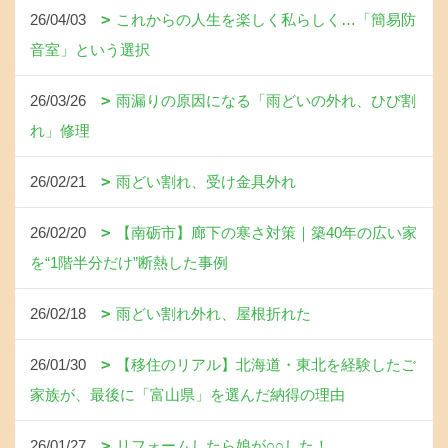
26/04/03
これからの人生を楽しく私らしく…「簡易防
音室」という選択
26/03/26
雨漏りの原因になる「雨どいの外れ、ひび割
れ」修理
26/02/21
雨どい割れ、受け金具外れ
26/02/20
【南砺市】廊下の寒さ対策｜築40年の広い家
を“1階半分だけ”断熱した事例
26/02/18
雨どい割れ外れ、屋根折れた
26/01/30
【移住のリアル】北海道・東北を経験したご
家族が、最後に「富山県」を選んだ納得の理由
26/01/27
リフォームしたら娘が○○した！