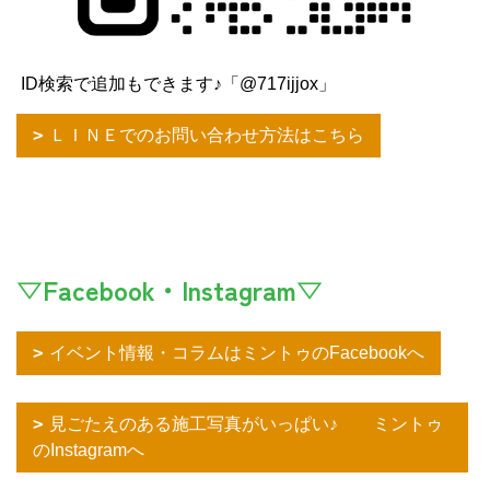
ID検索で追加もできます♪「@717ijjox」
ＬＩＮＥでのお問い合わせ方法はこちら
▽Facebook・Instagram▽
イベント情報・コラムはミントゥのFacebookへ
見ごたえのある施工写真がいっぱい♪ ミントゥ
のInstagramへ