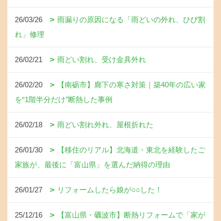
26/03/26
雨漏りの原因になる「雨どいの外れ、ひび割
れ」修理
26/02/21
雨どい割れ、受け金具外れ
26/02/20
【南砺市】廊下の寒さ対策｜築40年の広い家
を“1階半分だけ”断熱した事例
26/02/18
雨どい割れ外れ、屋根折れた
26/01/30
【移住のリアル】北海道・東北を経験したご
家族が、最後に「富山県」を選んだ納得の理由
26/01/27
リフォームしたら娘が○○した！
25/12/16
【富山県・礪波市】断熱リフォームで「家が