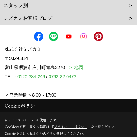
株式会社ミズカミ
〒932-0314
富山県砺波市庄川町青島2270
地図
TEL：
0120-384-246
/
0763-82-0473
＜営業時間＞8:00～17:00
＜定休日＞水曜日・祝日
Cookieポリシー
当サイトではCookieを使用します。
Cookieの使用に関する詳細は 「
プライバシーポリシー
」をご覧ください。
Copyright (c) mizukami. All Rights Reserved.
Cookieを受け入れるか拒否するか選択してください。