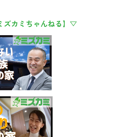
e【ミズカミちゃんねる】▽