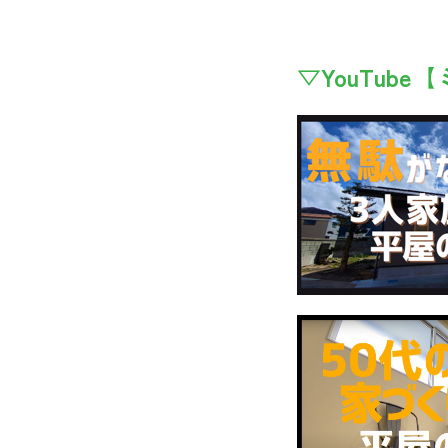
▽YouTub