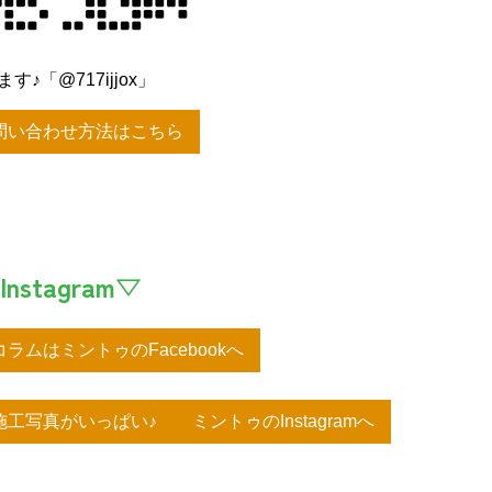
♪「@717ijjox」
問い合わせ方法はこちら
Instagram▽
ラムはミントゥのFacebookへ
工写真がいっぱい♪ ミントゥのInstagramへ