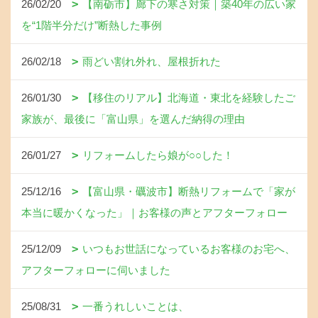
26/02/20
【南砺市】廊下の寒さ対策｜築40年の広い家
を“1階半分だけ”断熱した事例
26/02/18
雨どい割れ外れ、屋根折れた
26/01/30
【移住のリアル】北海道・東北を経験したご
家族が、最後に「富山県」を選んだ納得の理由
26/01/27
リフォームしたら娘が○○した！
25/12/16
【富山県・礪波市】断熱リフォームで「家が
本当に暖かくなった」｜お客様の声とアフターフォロー
25/12/09
いつもお世話になっているお客様のお宅へ、
アフターフォローに伺いました
25/08/31
一番うれしいことは、