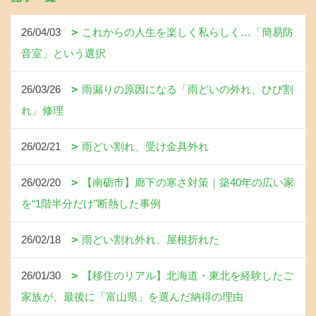
26/04/03
これからの人生を楽しく私らしく…「簡易防
音室」という選択
26/03/26
雨漏りの原因になる「雨どいの外れ、ひび割
れ」修理
26/02/21
雨どい割れ、受け金具外れ
26/02/20
【南砺市】廊下の寒さ対策｜築40年の広い家
を“1階半分だけ”断熱した事例
26/02/18
雨どい割れ外れ、屋根折れた
26/01/30
【移住のリアル】北海道・東北を経験したご
家族が、最後に「富山県」を選んだ納得の理由