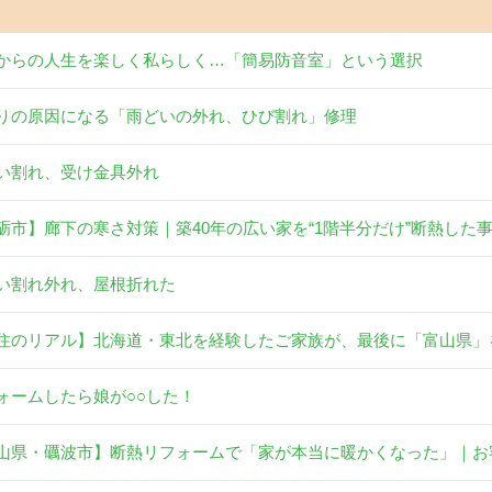
からの人生を楽しく私らしく…「簡易防音室」という選択
りの原因になる「雨どいの外れ、ひび割れ」修理
い割れ、受け金具外れ
砺市】廊下の寒さ対策｜築40年の広い家を“1階半分だけ”断熱した
い割れ外れ、屋根折れた
住のリアル】北海道・東北を経験したご家族が、最後に「富山県」
ォームしたら娘が○○した！
山県・礪波市】断熱リフォームで「家が本当に暖かくなった」｜お