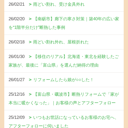
26/02/21
雨どい割れ、受け金具外れ
26/02/20
【南砺市】廊下の寒さ対策｜築40年の広い家
を“1階半分だけ”断熱した事例
26/02/18
雨どい割れ外れ、屋根折れた
26/01/30
【移住のリアル】北海道・東北を経験したご
家族が、最後に「富山県」を選んだ納得の理由
26/01/27
リフォームしたら娘が○○した！
25/12/16
【富山県・礪波市】断熱リフォームで「家が
本当に暖かくなった」｜お客様の声とアフターフォロー
25/12/09
いつもお世話になっているお客様のお宅へ、
アフターフォローに伺いました