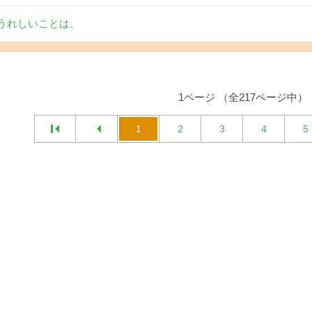
うれしいことは、
1ページ （全217ページ中）
1
2
3
4
5