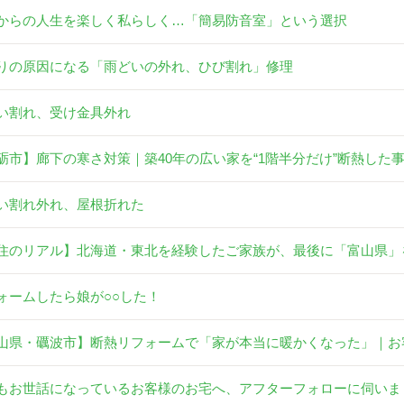
からの人生を楽しく私らしく…「簡易防音室」という選択
りの原因になる「雨どいの外れ、ひび割れ」修理
い割れ、受け金具外れ
砺市】廊下の寒さ対策｜築40年の広い家を“1階半分だけ”断熱した
い割れ外れ、屋根折れた
住のリアル】北海道・東北を経験したご家族が、最後に「富山県」
ォームしたら娘が○○した！
山県・礪波市】断熱リフォームで「家が本当に暖かくなった」｜お
もお世話になっているお客様のお宅へ、アフターフォローに伺いま