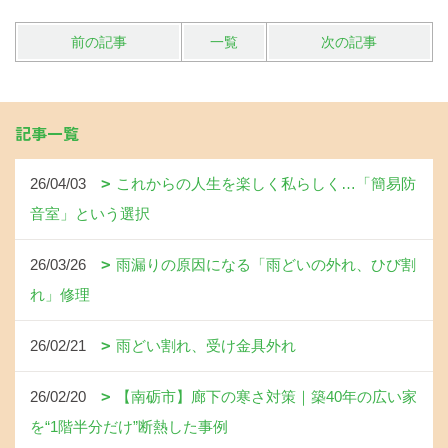
前の記事
一覧
次の記事
記事一覧
26/04/03
これからの人生を楽しく私らしく…「簡易防
音室」という選択
26/03/26
雨漏りの原因になる「雨どいの外れ、ひび割
れ」修理
26/02/21
雨どい割れ、受け金具外れ
26/02/20
【南砺市】廊下の寒さ対策｜築40年の広い家
を“1階半分だけ”断熱した事例