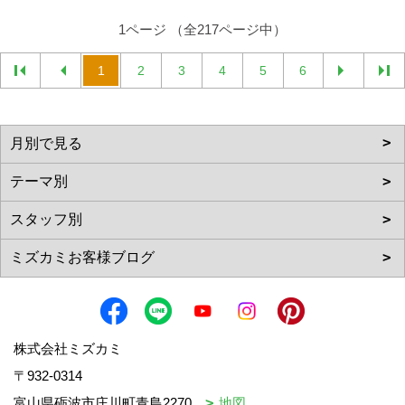
1ページ （全217ページ中）
1
2
3
4
5
6
株式会社ミズカミ
〒932-0314
富山県砺波市庄川町青島2270
地図