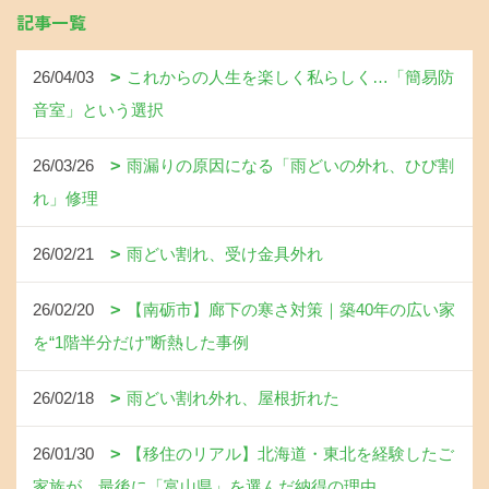
記事一覧
26/04/03
これからの人生を楽しく私らしく…「簡易防
音室」という選択
26/03/26
雨漏りの原因になる「雨どいの外れ、ひび割
れ」修理
26/02/21
雨どい割れ、受け金具外れ
26/02/20
【南砺市】廊下の寒さ対策｜築40年の広い家
を“1階半分だけ”断熱した事例
26/02/18
雨どい割れ外れ、屋根折れた
26/01/30
【移住のリアル】北海道・東北を経験したご
家族が、最後に「富山県」を選んだ納得の理由