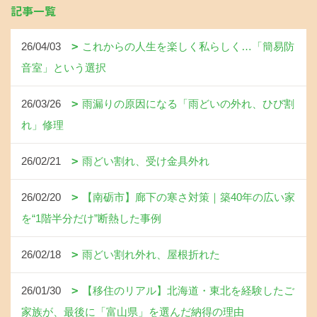
記事一覧
26/04/03
これからの人生を楽しく私らしく…「簡易防
音室」という選択
26/03/26
雨漏りの原因になる「雨どいの外れ、ひび割
れ」修理
26/02/21
雨どい割れ、受け金具外れ
26/02/20
【南砺市】廊下の寒さ対策｜築40年の広い家
を“1階半分だけ”断熱した事例
26/02/18
雨どい割れ外れ、屋根折れた
26/01/30
【移住のリアル】北海道・東北を経験したご
家族が、最後に「富山県」を選んだ納得の理由